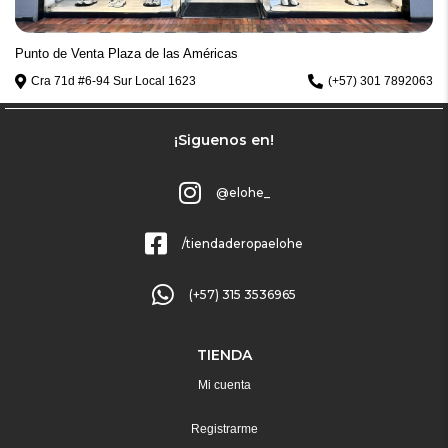
Punto de Venta Plaza de las Américas
Cra 71d #6-94 Sur Local 1623
(+57) 301 7892063
¡Siguenos en!
@elohe_
/tiendaderopaelohe
(+57) 315 3536965
TIENDA
Mi cuenta
Registrarme