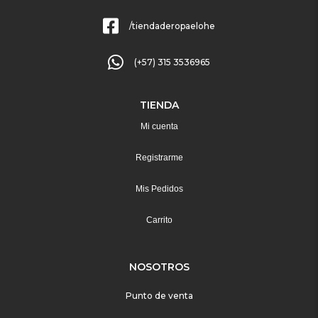
/tiendaderopaelohe
(+57) 315 3536965
TIENDA
Mi cuenta
Registrarme
Mis Pedidos
Carrito
NOSOTROS
Punto de venta